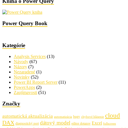
Kniha o Power Query
Power Query Book
Kategórie
Analysis Services
(13)
Návody
(67)
Názory
(7)
Nezaradené
(1)
Novinky
(52)
Power BI Report Server
(11)
PowerApps
(2)
Zaujímavosti
(51)
Značky
cloud
automatická aktualizácia
bugy
automatizácia
chybové hlásenie
DAX
dátový model
Excel
diagnostický port
editor dotazov
fullscreen