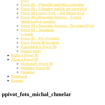
DAX
Power BI – Pokročilá analytika a reporting
Power BI – Ultimátny balíček pre náročných
Power BI a jazyk DAX – Jedi Master level
Power BI a Reporting Services – Tvorba
stránkovaných reportov
Power BI a Reporting Services – Pre pokročilých
Power BI – Nasadenie
v cloude
Power BI – Pre vývojárov
Kurzy Power BI na mieru
Konzultácie k Power BI
Ostatné kurzy
Kniha o Power BI
Akcie o Power BI
Workshopy Power BI
Webináre Power BI
Speaking
Referencie
Kontakt
ppivot_foto_michal_chmelar