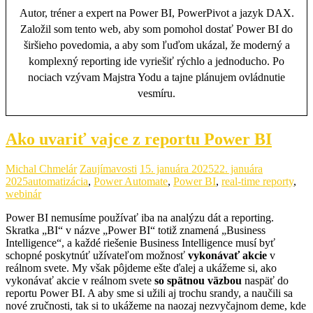
Autor, tréner a expert na Power BI, PowerPivot a jazyk DAX.
Založil som tento web, aby som pomohol dostať Power BI do
širšieho povedomia, a aby som ľuďom ukázal, že moderný a
komplexný reporting ide vyriešiť rýchlo a jednoducho. Po
nociach vzývam Majstra Yodu a tajne plánujem ovládnutie
vesmíru.
Ako uvariť vajce z reportu Power BI
Michal Chmelár
Zaujímavosti
15. januára 2025
22. januára
2025
automatizácia
,
Power Automate
,
Power BI
,
real-time reporty
,
webinár
Power BI nemusíme používať iba na analýzu dát a reporting.
Skratka „BI“ v názve „Power BI“ totiž znamená „Business
Intelligence“, a každé riešenie Business Intelligence musí byť
schopné poskytnúť užívateľom možnosť
vykonávať akcie
v
reálnom svete. My však pôjdeme ešte ďalej a ukážeme si, ako
vykonávať akcie v reálnom svete
so spätnou väzbou
naspäť do
reportu Power BI. A aby sme si užili aj trochu srandy, a naučili sa
nové zručnosti, tak si to ukážeme na naozaj nezvyčajnom deme, kde