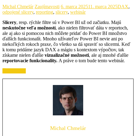
Michal Chmelár
Zaujímavosti
6. marca 2025
11. marca 2025
DAX
,
odpojené slicery
,
reporting
,
slicery
,
webinár
Slicery
, resp. rýchle filtre sú v Power BI už od začiatku. Majú
neskutočne veľa možností
, ako nielen filtrovať dáta v reportoch,
ale aj ako si pomocou nich môžete pridať do Power BI množstvo
ďalších funkcionalít. Mnoho užívateľov Power BI nevie ani po
niekoľkých rokoch praxe, čo všetko sa dá spraviť so slicermi. Keď
k tomu pridáme jazyk DAX a mágiu s kontextom výpočtov, tak
získame nielen ďalšie
vizualizačné možnosti
, ale aj mnohé ďalšie
reportovacie funkcionality.
A práve o tom bude tento webinár.
Čítajte ďalej
Michal Chmelár