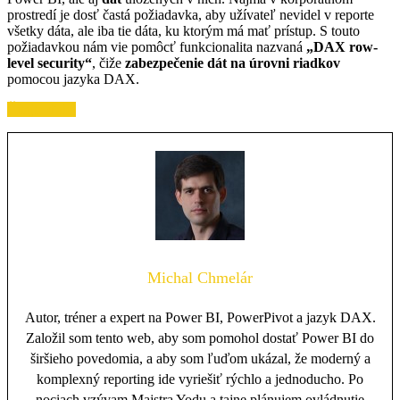
prostredí je dosť častá požiadavka, aby užívateľ nevidel v reporte
všetky dáta, ale iba tie dáta, ku ktorým má mať prístup. S touto
požiadavkou nám vie pomôcť funkcionalita nazvaná
„DAX row-
level security“
, čiže
zabezpečenie dát na úrovni riadkov
pomocou jazyka DAX.
Čítajte ďalej
Michal Chmelár
Autor, tréner a expert na Power BI, PowerPivot a jazyk DAX.
Založil som tento web, aby som pomohol dostať Power BI do
širšieho povedomia, a aby som ľuďom ukázal, že moderný a
komplexný reporting ide vyriešiť rýchlo a jednoducho. Po
nociach vzývam Majstra Yodu a tajne plánujem ovládnutie