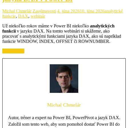
Michal Chmelár
Zaujímavosti
4. júna 2026
10. júna 2026
analytické
funkcie
,
DAX
,
webinár
Už niekoľko rokov máme v Power BI niekoľko
analytických
funkcií
v jazyku DAX. Na tomto webinári si ukážeme, ako
pracovať s analytickými funkciami jazyka DAX, ako sú napríklad
funkcie WINDOW, INDEX, OFFSET či ROWNUMBER.
Čítajte ďalej
Michal Chmelár
Autor, tréner a expert na Power BI, PowerPivot a jazyk DAX.
Založil som tento web, aby som pomohol dostať Power BI do