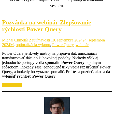
vesmíru.
Pozvánka na webinár Zlepšovanie
rýchlosti Power Query
Michal Chmelár
Zaujímavosti
19. septembra 2024
24. septembra
2024
M
,
optimalizácia výkonu
,
Power Query
,
webinár
Power Query je skvelý nástroj na prípravu dát, umožňujúci
transformovať dáta do ľubovoľnej podoby. Niekedy však aj
jednoduché postupy vedia
spomaliť Power Query
rapídnym
spôsobom. Inokedy zasa jednoduché triky vedia raz urýchliť Power
Query, a inokedy ho výrazne spomaliť. Príďte sa pozrieť, ako sa dá
vylepšiť rýchlosť Power Query
.
Čítajte ďalej