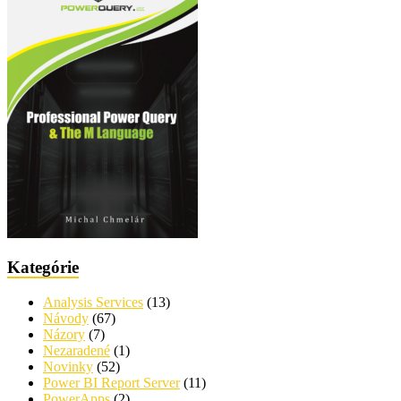
Kategórie
Analysis Services
(13)
Návody
(67)
Názory
(7)
Nezaradené
(1)
Novinky
(52)
Power BI Report Server
(11)
PowerApps
(2)