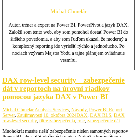
Michal Chmelár
Autor, tréner a expert na Power BI, PowerPivot a jazyk DAX.
Založil som tento web, aby som pomohol dostať Power BI do
širšieho povedomia, a aby som ľuďom ukázal, že moderný a
komplexný reporting ide vyriešiť rýchlo a jednoducho. Po
nociach vzývam Majstra Yodu a tajne plánujem ovládnutie
vesmíru.
DAX row-level security – zabezpečenie
dát v reportoch na úrovni riadkov
pomocou jazyka DAX v Power BI
Michal Chmelár
Analysis Services
,
Návody
,
Power BI Report
Server
,
Zaujímavosti
10. októbra 2024
DAX
,
DAX RLS
,
DAX
row-level security
,
filtre zabezpečenia
,
role
,
zabezpečenie dát
Mnohokrát musíte riešiť zabezpečenie nielen samotných reportov
Power BI, ale aj
dát
uložených v nich. Najmä v korporátnom