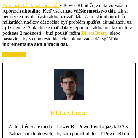
Automatická aktualizácia dát
v Power BI udržuje dáta vo vašich
reportoch
aktuálne
. Keď však máte
väčšie množstvo dát
, tak si
nemôžete dovoliť často aktualizovať dáta. A pri stámiliónoch či
miliardách riadkov dát začína byť problém spúšťať aktualizáciu už
aj 1x denne. A ak chcete mať dáta v reportoch aktuálne, tak máte v
podstate 2 možnosti – buď použiť režim
DirectQuery
, alebo
nastaviť, aby sa namiesto klasickej aktualizácie dát spúšťala
inkrementálna aktualizácia dát
.
Čítajte ďalej
Michal Chmelár
Autor, tréner a expert na Power BI, PowerPivot a jazyk DAX.
Založil som tento web, aby som pomohol dostať Power BI do