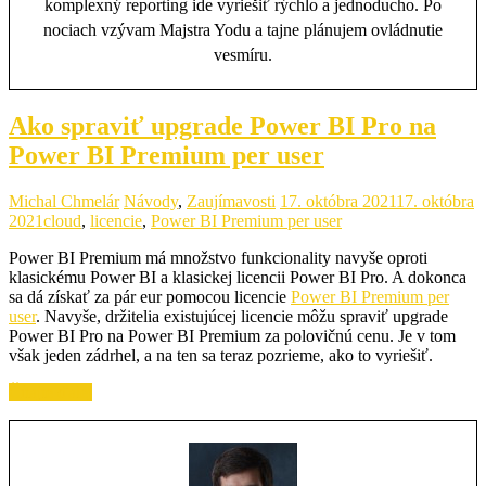
komplexný reporting ide vyriešiť rýchlo a jednoducho. Po
nociach vzývam Majstra Yodu a tajne plánujem ovládnutie
vesmíru.
Ako spraviť upgrade Power BI Pro na
Power BI Premium per user
Michal Chmelár
Návody
,
Zaujímavosti
17. októbra 2021
17. októbra
2021
cloud
,
licencie
,
Power BI Premium per user
Power BI Premium má množstvo funkcionality navyše oproti
klasickému Power BI a klasickej licencii Power BI Pro. A dokonca
sa dá získať za pár eur pomocou licencie
Power BI Premium per
user
. Navyše, držitelia existujúcej licencie môžu spraviť upgrade
Power BI Pro na Power BI Premium za polovičnú cenu. Je v tom
však jeden zádrhel, a na ten sa teraz pozrieme, ako to vyriešiť.
Čítajte ďalej