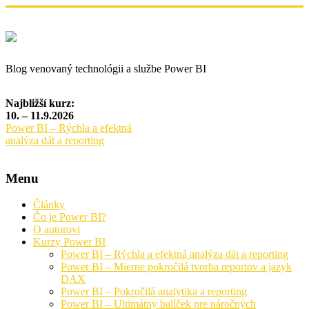
Blog venovaný technológii a službe Power BI
Najbližší kurz:
10. – 11.9.2026
Power BI – Rýchla a efektná
analýza dát a reporting
Menu
Články
Čo je Power BI?
O autorovi
Kurzy Power BI
Power BI – Rýchla a efektná analýza dát a reporting
Power BI – Mierne pokročilá tvorba reportov a jazyk
DAX
Power BI – Pokročilá analytika a reporting
Power BI – Ultimátny balíček pre náročných