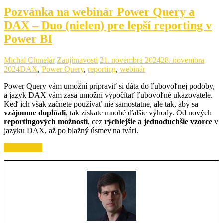
Pozvánka na webinár Power Query a
DAX – Duo (nielen) pre lepší reporting v
Power BI
Michal Chmelár
Zaujímavosti
21. novembra 2024
28. novembra
2024
DAX
,
Power Query
,
reporting
,
webinár
Power Query vám umožní pripraviť si dáta do ľubovoľnej podoby,
a jazyk DAX vám zasa umožní vypočítať ľubovoľné ukazovatele.
Keď ich však začnete používať nie samostatne, ale tak, aby sa
vzájomne dopĺňali
, tak získate mnohé ďalšie výhody. Od nových
reportingových možností
, cez
rýchlejšie a jednoduchšie vzorce
v
jazyku DAX, až po blažný úsmev na tvári.
Čítajte ďalej