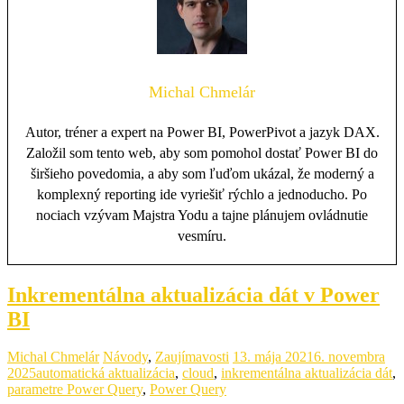
Michal Chmelár
Autor, tréner a expert na Power BI, PowerPivot a jazyk DAX.
Založil som tento web, aby som pomohol dostať Power BI do
širšieho povedomia, a aby som ľuďom ukázal, že moderný a
komplexný reporting ide vyriešiť rýchlo a jednoducho. Po
nociach vzývam Majstra Yodu a tajne plánujem ovládnutie
vesmíru.
Inkrementálna aktualizácia dát v Power
BI
Michal Chmelár
Návody
,
Zaujímavosti
13. mája 2021
6. novembra
2025
automatická aktualizácia
,
cloud
,
inkrementálna aktualizácia dát
,
parametre Power Query
,
Power Query