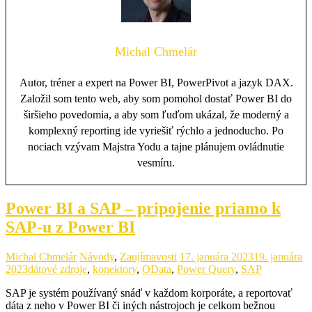
Michal Chmelár
Autor, tréner a expert na Power BI, PowerPivot a jazyk DAX.
Založil som tento web, aby som pomohol dostať Power BI do
širšieho povedomia, a aby som ľuďom ukázal, že moderný a
komplexný reporting ide vyriešiť rýchlo a jednoducho. Po
nociach vzývam Majstra Yodu a tajne plánujem ovládnutie
vesmíru.
Power BI a SAP – pripojenie priamo k
SAP-u z Power BI
Michal Chmelár
Návody
,
Zaujímavosti
17. januára 2023
19. januára
2023
dátové zdroje
,
konektory
,
OData
,
Power Query
,
SAP
SAP je systém používaný snáď v každom korporáte, a reportovať
dáta z neho v Power BI či iných nástrojoch je celkom bežnou