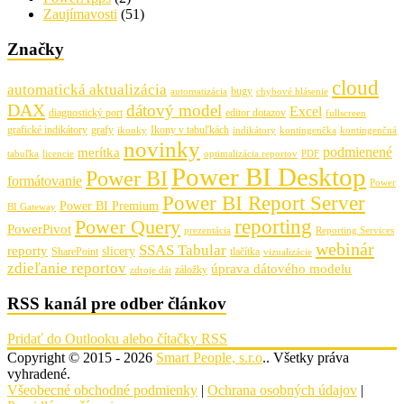
Zaujímavosti
(51)
Značky
cloud
automatická aktualizácia
bugy
automatizácia
chybové hlásenie
DAX
dátový model
Excel
diagnostický port
editor dotazov
fullscreen
grafické indikátory
grafy
Ikony v tabuľkách
ikonky
indikátory
kontingenčka
kontingenčná
novinky
podmienené
merítka
tabuľka
licencie
optimalizácia reportov
PDF
Power BI Desktop
Power BI
formátovanie
Power
Power BI Report Server
Power BI Premium
BI Gateway
Power Query
reporting
PowerPivot
prezentácia
Reporting Services
webinár
SSAS Tabular
reporty
slicery
SharePoint
tlačítka
vizualizácie
zdieľanie reportov
úprava dátového modelu
záložky
zdroje dát
RSS kanál pre odber článkov
Pridať do Outlooku alebo čítačky RSS
Copyright © 2015 - 2026
Smart People, s.r.o
.. Všetky práva
vyhradené.
Všeobecné obchodné podmienky
|
Ochrana osobných údajov
|