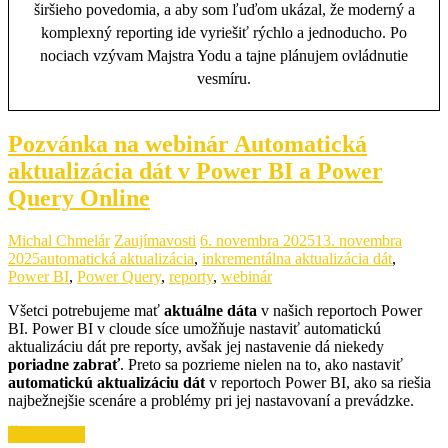
širšieho povedomia, a aby som ľuďom ukázal, že moderný a
komplexný reporting ide vyriešiť rýchlo a jednoducho. Po
nociach vzývam Majstra Yodu a tajne plánujem ovládnutie
vesmíru.
Pozvánka na webinár Automatická
aktualizácia dát v Power BI a Power
Query Online
Michal Chmelár
Zaujímavosti
6. novembra 2025
13. novembra
2025
automatická aktualizácia
,
inkrementálna aktualizácia dát
,
Power BI
,
Power Query
,
reporty
,
webinár
Všetci potrebujeme mať
aktuálne dáta
v našich reportoch Power
BI. Power BI v cloude síce umožňuje nastaviť automatickú
aktualizáciu dát pre reporty, avšak jej nastavenie dá niekedy
poriadne zabrať
. Preto sa pozrieme nielen na to, ako nastaviť
automatickú aktualizáciu dát
v reportoch Power BI, ako sa riešia
najbežnejšie scenáre a problémy pri jej nastavovaní a prevádzke.
Čítajte ďalej