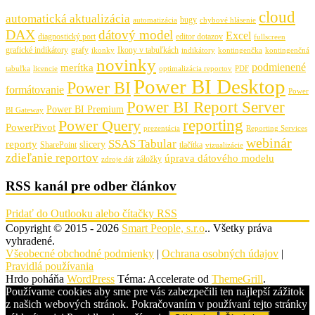
cloud
automatická aktualizácia
bugy
automatizácia
chybové hlásenie
DAX
dátový model
Excel
diagnostický port
editor dotazov
fullscreen
grafické indikátory
grafy
Ikony v tabuľkách
ikonky
indikátory
kontingenčka
kontingenčná
novinky
podmienené
merítka
tabuľka
licencie
optimalizácia reportov
PDF
Power BI Desktop
Power BI
formátovanie
Power
Power BI Report Server
Power BI Premium
BI Gateway
Power Query
reporting
PowerPivot
prezentácia
Reporting Services
webinár
SSAS Tabular
reporty
slicery
SharePoint
tlačítka
vizualizácie
zdieľanie reportov
úprava dátového modelu
záložky
zdroje dát
RSS kanál pre odber článkov
Pridať do Outlooku alebo čítačky RSS
Copyright © 2015 - 2026
Smart People, s.r.o
.. Všetky práva
vyhradené.
Všeobecné obchodné podmienky
|
Ochrana osobných údajov
|
Pravidlá používania
Hrdo poháňa
WordPress
Téma: Accelerate od
ThemeGrill
.
Používame cookies aby sme pre vás zabezpečili ten najlepší zážitok
z našich webových stránok. Pokračovaním v používaní tejto stránky