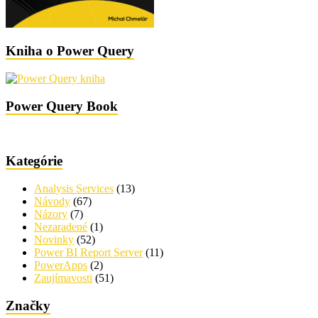
Kniha o Power Query
Power Query Book
Kategórie
Analysis Services
(13)
Návody
(67)
Názory
(7)
Nezaradené
(1)
Novinky
(52)
Power BI Report Server
(11)
PowerApps
(2)
Zaujímavosti
(51)
Značky