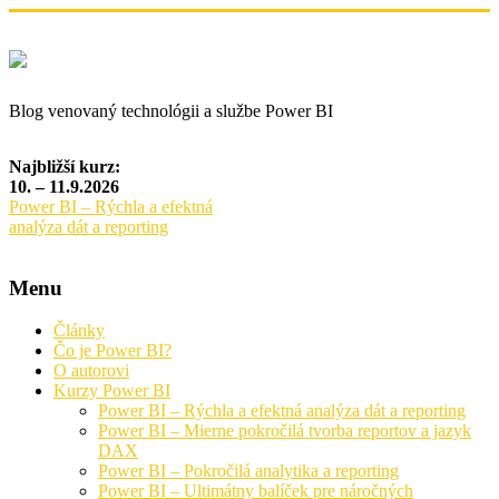
Blog venovaný technológii a službe Power BI
Najbližší kurz:
10. – 11.9.2026
Power BI – Rýchla a efektná
analýza dát a reporting
Menu
Články
Čo je Power BI?
O autorovi
Kurzy Power BI
Power BI – Rýchla a efektná analýza dát a reporting
Power BI – Mierne pokročilá tvorba reportov a jazyk
DAX
Power BI – Pokročilá analytika a reporting
Power BI – Ultimátny balíček pre náročných