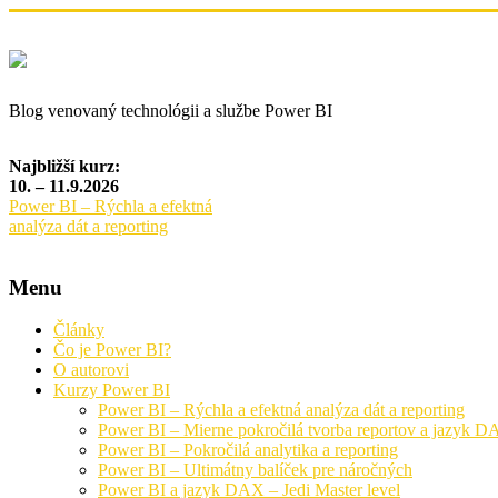
Blog venovaný technológii a službe Power BI
Najbližší kurz:
10. – 11.9.2026
Power BI – Rýchla a efektná
analýza dát a reporting
Menu
Články
Čo je Power BI?
O autorovi
Kurzy Power BI
Power BI – Rýchla a efektná analýza dát a reporting
Power BI – Mierne pokročilá tvorba reportov a jazyk 
Power BI – Pokročilá analytika a reporting
Power BI – Ultimátny balíček pre náročných
Power BI a jazyk DAX – Jedi Master level