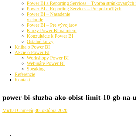
Power BI a Reporting Services – Tvorba stránkovaných 
Power BI a Reporting Services – Pre pokročilých
Power BI – Nasadenie
v cloude
Power BI – Pre vývojárov
Kurzy Power BI na mieru
Konzultácie k Power BI
Ostatné kurzy
Kniha o Power BI
Akcie o Power BI
Workshopy Power BI
Webináre Power BI
Speaking
Referencie
Kontakt
power-bi-sluzba-ako-obist-limit-10-gb-na-u
Michal Chmelár
30. októbra 2020