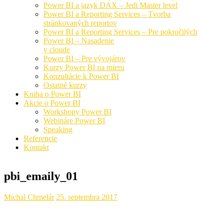
Power BI a jazyk DAX – Jedi Master level
Power BI a Reporting Services – Tvorba
stránkovaných reportov
Power BI a Reporting Services – Pre pokročilých
Power BI – Nasadenie
v cloude
Power BI – Pre vývojárov
Kurzy Power BI na mieru
Konzultácie k Power BI
Ostatné kurzy
Kniha o Power BI
Akcie o Power BI
Workshopy Power BI
Webináre Power BI
Speaking
Referencie
Kontakt
pbi_emaily_01
Michal Chmelár
25. septembra 2017