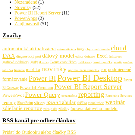
Nezaradené
(1)
Novinky
(52)
Power BI Report Server
(11)
PowerApps
(2)
Zaujímavosti
(51)
Značky
cloud
automatická aktualizácia
bugy
automatizácia
chybové hlásenie
DAX
dátový model
Excel
diagnostický port
editor dotazov
fullscreen
grafické indikátory
grafy
Ikony v tabuľkách
ikonky
indikátory
kontingenčka
kontingenčná
novinky
podmienené
merítka
tabuľka
licencie
optimalizácia reportov
PDF
Power BI Desktop
Power BI
formátovanie
Power
Power BI Report Server
Power BI Premium
BI Gateway
Power Query
reporting
PowerPivot
prezentácia
Reporting Services
webinár
SSAS Tabular
reporty
slicery
SharePoint
tlačítka
vizualizácie
zdieľanie reportov
úprava dátového modelu
záložky
zdroje dát
RSS kanál pre odber článkov
Pridať do Outlooku alebo čítačky RSS