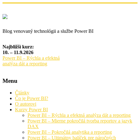
Blog venovaný technológii a službe Power BI
Najbližší kurz:
10. – 11.9.2026
Power BI – Rýchla a efektná
analýza dát a reporting
Menu
Články
Čo je Power BI?
O autorovi
Kurzy Power BI
Power BI – Rýchla a efektná analýza dát a reporting
Power BI – Mierne pokročilá tvorba reportov a jazyk
DAX
Power BI – Pokročilá analytika a reporting
Power BI – Ultimátny balíček pre náročných