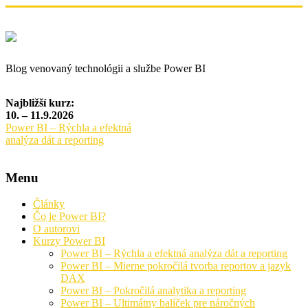
Blog venovaný technológii a službe Power BI
Najbližší kurz:
10. – 11.9.2026
Power BI – Rýchla a efektná
analýza dát a reporting
Menu
Články
Čo je Power BI?
O autorovi
Kurzy Power BI
Power BI – Rýchla a efektná analýza dát a reporting
Power BI – Mierne pokročilá tvorba reportov a jazyk
DAX
Power BI – Pokročilá analytika a reporting
Power BI – Ultimátny balíček pre náročných