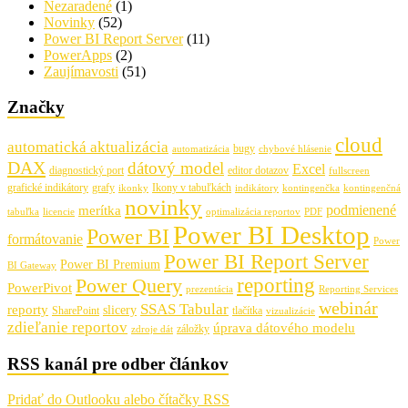
Nezaradené
(1)
Novinky
(52)
Power BI Report Server
(11)
PowerApps
(2)
Zaujímavosti
(51)
Značky
cloud
automatická aktualizácia
bugy
automatizácia
chybové hlásenie
DAX
dátový model
Excel
diagnostický port
editor dotazov
fullscreen
grafické indikátory
grafy
Ikony v tabuľkách
ikonky
indikátory
kontingenčka
kontingenčná
novinky
podmienené
merítka
tabuľka
licencie
optimalizácia reportov
PDF
Power BI Desktop
Power BI
formátovanie
Power
Power BI Report Server
Power BI Premium
BI Gateway
Power Query
reporting
PowerPivot
prezentácia
Reporting Services
webinár
SSAS Tabular
reporty
slicery
SharePoint
tlačítka
vizualizácie
zdieľanie reportov
úprava dátového modelu
záložky
zdroje dát
RSS kanál pre odber článkov
Pridať do Outlooku alebo čítačky RSS