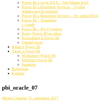
Power BI a jazyk DAX – Jedi Master level
Power BI a Reporting Services – Tvorba
stránkovaných reportov
Power BI a Reporting Services – Pre pokročilých
Power BI – Nasadenie
v cloude
Power BI – Pre vývojárov
Kurzy Power BI na mieru
Konzultácie k Power BI
Ostatné kurzy
Kniha o Power BI
Akcie o Power BI
Workshopy Power BI
Webináre Power BI
Speaking
Referencie
Kontakt
pbi_oracle_07
Michal Chmelár
15. septembra 2017