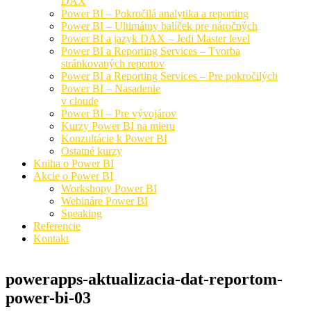
DAX
Power BI – Pokročilá analytika a reporting
Power BI – Ultimátny balíček pre náročných
Power BI a jazyk DAX – Jedi Master level
Power BI a Reporting Services – Tvorba
stránkovaných reportov
Power BI a Reporting Services – Pre pokročilých
Power BI – Nasadenie
v cloude
Power BI – Pre vývojárov
Kurzy Power BI na mieru
Konzultácie k Power BI
Ostatné kurzy
Kniha o Power BI
Akcie o Power BI
Workshopy Power BI
Webináre Power BI
Speaking
Referencie
Kontakt
powerapps-aktualizacia-dat-reportom-
power-bi-03