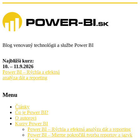
Blog venovaný technológii a službe Power BI
Najbližší kurz:
10. – 11.9.2026
Power BI – Rýchla a efektná
analýza dát a reporting
Menu
Články
Čo je Power BI?
O autorovi
Kurzy Power BI
Power BI – Rýchla a efektná analýza dát a reporting
Power BI – Mierne pokročilá tvorba reportov a jazyk