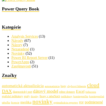
Power Query Book
Kategórie
Analysis Services
(13)
Návody
(67)
Názory
(7)
Nezaradené
(1)
Novinky
(52)
Power BI Report Server
(11)
PowerApps
(2)
Zaujímavosti
(51)
Značky
cloud
automatická aktualizácia
bugy
automatizácia
chybové hlásenie
DAX
dátový model
Excel
diagnostický port
editor dotazov
fullscreen
grafické indikátory
grafy
Ikony v tabuľkách
ikonky
indikátory
kontingenčka
kontingenčná
novinky
podmienené
merítka
tabuľka
licencie
optimalizácia reportov
PDF