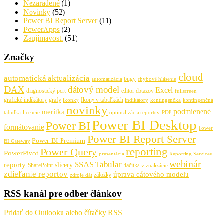
Nezaradené
(1)
Novinky
(52)
Power BI Report Server
(11)
PowerApps
(2)
Zaujímavosti
(51)
Značky
cloud
automatická aktualizácia
bugy
automatizácia
chybové hlásenie
DAX
dátový model
Excel
diagnostický port
editor dotazov
fullscreen
grafické indikátory
grafy
Ikony v tabuľkách
ikonky
indikátory
kontingenčka
kontingenčná
novinky
podmienené
merítka
tabuľka
licencie
optimalizácia reportov
PDF
Power BI Desktop
Power BI
formátovanie
Power
Power BI Report Server
Power BI Premium
BI Gateway
Power Query
reporting
PowerPivot
prezentácia
Reporting Services
webinár
SSAS Tabular
reporty
slicery
SharePoint
tlačítka
vizualizácie
zdieľanie reportov
úprava dátového modelu
záložky
zdroje dát
RSS kanál pre odber článkov
Pridať do Outlooku alebo čítačky RSS