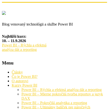
Blog venovaný technológii a službe Power BI
Najbližší kurz:
10. – 11.9.2026
Power BI – Rýchla a efektná
analýza dát a reporting
Menu
Články
Čo je Power BI?
O autorovi
Kurzy Power BI
Power BI – Rýchla a efektná analýza dát a reporting
Power BI – Mierne pokročilá tvorba reportov a jazyk
DAX
Power BI – Pokročilá analytika a reporting
Power BI – Ultimátny balíček pre náročných