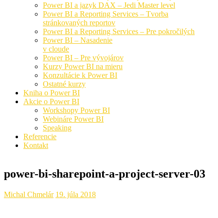
Power BI a jazyk DAX – Jedi Master level
Power BI a Reporting Services – Tvorba
stránkovaných reportov
Power BI a Reporting Services – Pre pokročilých
Power BI – Nasadenie
v cloude
Power BI – Pre vývojárov
Kurzy Power BI na mieru
Konzultácie k Power BI
Ostatné kurzy
Kniha o Power BI
Akcie o Power BI
Workshopy Power BI
Webináre Power BI
Speaking
Referencie
Kontakt
power-bi-sharepoint-a-project-server-03
Michal Chmelár
19. júla 2018