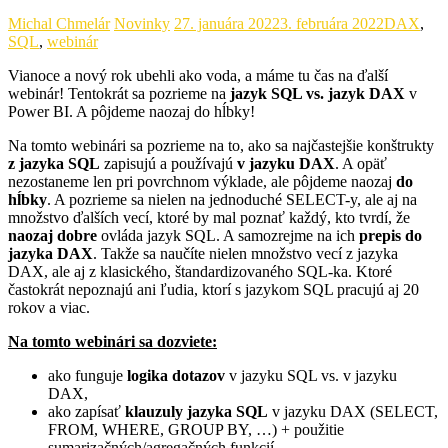
Michal Chmelár
Novinky
27. januára 2022
3. februára 2022
DAX
,
SQL
,
webinár
Vianoce a nový rok ubehli ako voda, a máme tu čas na ďalší
webinár! Tentokrát sa pozrieme na
jazyk SQL vs. jazyk DAX
v
Power BI. A pôjdeme naozaj do hĺbky!
Na tomto webinári sa pozrieme na to, ako sa najčastejšie konštrukty
z jazyka SQL
zapisujú a používajú
v jazyku DAX
. A opäť
nezostaneme len pri povrchnom výklade, ale pôjdeme naozaj
do
hĺbky
. A pozrieme sa nielen na jednoduché SELECT-y, ale aj na
množstvo ďalších vecí, ktoré by mal poznať každý, kto tvrdí, že
naozaj dobre
ovláda jazyk SQL. A samozrejme na ich
prepis do
jazyka DAX
. Takže sa naučíte nielen množstvo vecí z jazyka
DAX, ale aj z klasického, štandardizovaného SQL-ka. Ktoré
častokrát nepoznajú ani ľudia, ktorí s jazykom SQL pracujú aj 20
rokov a viac.
Na tomto webinári sa dozviete:
ako funguje
logika dotazov
v jazyku SQL vs. v jazyku
DAX,
ako zapísať
klauzuly jazyka SQL
v jazyku DAX (SELECT,
FROM, WHERE, GROUP BY, …) + použitie
sumarizačných/agregačných funkcií,