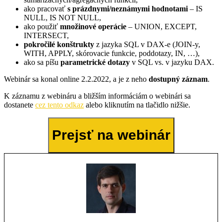
ako pracovať
s prázdnymi/neznámymi hodnotami
– IS
NULL, IS NOT NULL,
ako použiť
množinové operácie
– UNION, EXCEPT,
INTERSECT,
pokročilé konštrukty
z jazyka SQL v DAX-e (JOIN-y,
WITH, APPLY, skórovacie funkcie, poddotazy, IN, …),
ako sa píšu
parametrické dotazy
v SQL vs. v jazyku DAX.
Webinár sa konal online 2.2.2022, a je z neho
dostupný záznam
.
K záznamu z webináru a bližším informáciám o webinári sa
dostanete
cez tento odkaz
alebo kliknutím na tlačidlo nižšie.