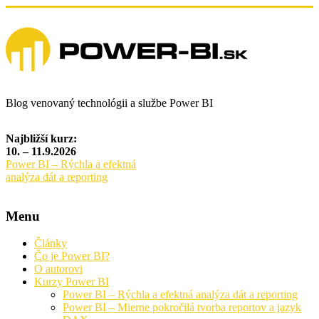
Blog venovaný technológii a službe Power BI
Najbližší kurz:
10. – 11.9.2026
Power BI – Rýchla a efektná
analýza dát a reporting
Menu
Články
Čo je Power BI?
O autorovi
Kurzy Power BI
Power BI – Rýchla a efektná analýza dát a reporting
Power BI – Mierne pokročilá tvorba reportov a jazyk