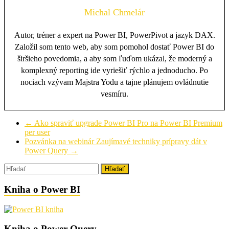
Michal Chmelár
Autor, tréner a expert na Power BI, PowerPivot a jazyk DAX.
Založil som tento web, aby som pomohol dostať Power BI do
širšieho povedomia, a aby som ľuďom ukázal, že moderný a
komplexný reporting ide vyriešiť rýchlo a jednoducho. Po
nociach vzývam Majstra Yodu a tajne plánujem ovládnutie
vesmíru.
←
Ako spraviť upgrade Power BI Pro na Power BI Premium
per user
Pozvánka na webinár Zaujímavé techniky prípravy dát v
Power Query
→
Kniha o Power BI
Kniha o Power Query