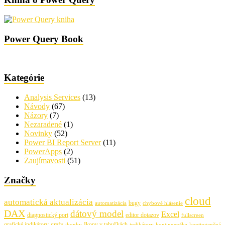
Power Query Book
Kategórie
Analysis Services
(13)
Návody
(67)
Názory
(7)
Nezaradené
(1)
Novinky
(52)
Power BI Report Server
(11)
PowerApps
(2)
Zaujímavosti
(51)
Značky
cloud
automatická aktualizácia
bugy
automatizácia
chybové hlásenie
DAX
dátový model
Excel
diagnostický port
editor dotazov
fullscreen
grafické indikátory
grafy
Ikony v tabuľkách
ikonky
indikátory
kontingenčka
kontingenčná