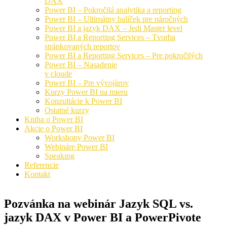
DAX
Power BI – Pokročilá analytika a reporting
Power BI – Ultimátny balíček pre náročných
Power BI a jazyk DAX – Jedi Master level
Power BI a Reporting Services – Tvorba
stránkovaných reportov
Power BI a Reporting Services – Pre pokročilých
Power BI – Nasadenie
v cloude
Power BI – Pre vývojárov
Kurzy Power BI na mieru
Konzultácie k Power BI
Ostatné kurzy
Kniha o Power BI
Akcie o Power BI
Workshopy Power BI
Webináre Power BI
Speaking
Referencie
Kontakt
Pozvánka na webinár Jazyk SQL vs.
jazyk DAX v Power BI a PowerPivote