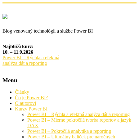
Blog venovaný technológii a službe Power BI
Najbližší kurz:
10. – 11.9.2026
Power BI – Rýchla a efektná
analýza dát a reporting
Menu
Články
Čo je Power BI?
O autorovi
Kurzy Power BI
Power BI – Rýchla a efektná analýza dát a reporting
Power BI – Mierne pokročilá tvorba reportov a jazyk
DAX
Power BI – Pokročilá analytika a reporting
Power BI – Ultimátny balíček pre náročných