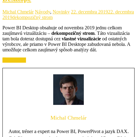
Michal Chmelár
Návody
,
Novinky
22. decembra 2019
22. decembra
2019
dekompozičný strom
Power BI Desktop obsahuje od novembra 2019 jednu celkom
zaujímavú vizuálizáciu –
dekompozičný strom
. Táto vizualizácia
tam bola doteraz dostupná cez
vlastné vizualizácie
od ostatných
výrobcov, ale priamo v Power BI Desktope zabudovaná nebola. A
umožňuje celkom zaujímavý spôsob analýzy dát.
Čítajte ďalej
Michal Chmelár
Autor, tréner a expert na Power BI, PowerPivot a jazyk DAX.