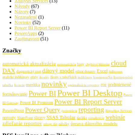
Analysis Services
(13)
Návody
(67)
Názory
(7)
Nezaradené
(1)
Novinky
(52)
Power BI Report Server
(11)
PowerApps
(2)
Zaujímavosti
(51)
Značky
cloud
automatická aktualizácia
bugy
automatizácia
chybové hlásenie
DAX
dátový model
Excel
diagnostický port
editor dotazov
fullscreen
grafické indikátory
grafy
Ikony v tabuľkách
ikonky
indikátory
kontingenčka
kontingenčná
novinky
podmienené
merítka
tabuľka
licencie
optimalizácia reportov
PDF
Power BI Desktop
Power BI
formátovanie
Power
Power BI Report Server
Power BI Premium
BI Gateway
Power Query
reporting
PowerPivot
prezentácia
Reporting Services
webinár
SSAS Tabular
reporty
slicery
SharePoint
tlačítka
vizualizácie
zdieľanie reportov
úprava dátového modelu
záložky
zdroje dát