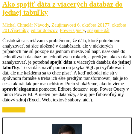
Ako spojiť dáta z viacerých databáz do
jednej tabuľky
Michal Chmelár
Návody
,
Zaujímavosti
6. októbra 2017
7. októbra
2017
číselníky
,
editor dotazov
,
Power Query
,
spájanie dát
Častokrát sa stretávam s problémom, že dáta, ktoré potrebujem
analyzovať, sú síce uložené v databázach, ale v niektorých
prípadoch nie sú pokope na jednom mieste. Sú napr. nasekané do
jednotlivých databáz po jednotlivých rokoch, a predtým, ako sa dajú
zanalyzovať, je potrebné
spojiť dáta
z viacerých databáz
do jednej
tabuľky
. To sa dá spraviť pomocou jazyka SQL pri vyťahovaní
dát, ale nie každému sa to chce písať. A keď nebodaj nie sú v
správnom formáte a treba ich ešte predtým transformovať, tak je to
cesta akurát tak pre masochistov. Preto si ukážeme, ako to vieme
spraviť elegantne
pomocou Editora dotazov, resp. Power Query v
rámci Power BI. A nielen pre databázy, ale aj pre ľubovoľný iný
dátový zdroj (Excel, Web, textové súbory, atď.).
Čítajte ďalej