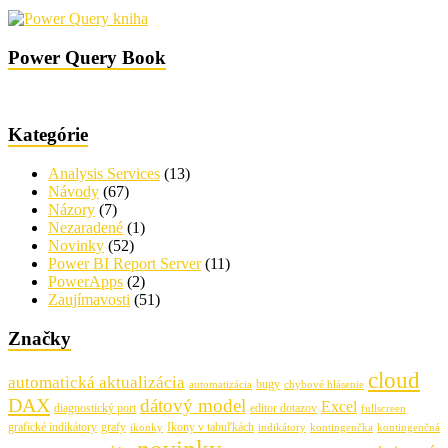
Power Query Book
Kategórie
Analysis Services
(13)
Návody
(67)
Názory
(7)
Nezaradené
(1)
Novinky
(52)
Power BI Report Server
(11)
PowerApps
(2)
Zaujímavosti
(51)
Značky
cloud
automatická aktualizácia
bugy
automatizácia
chybové hlásenie
DAX
dátový model
Excel
diagnostický port
editor dotazov
fullscreen
grafické indikátory
grafy
Ikony v tabuľkách
ikonky
indikátory
kontingenčka
kontingenčná