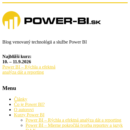
Blog venovaný technológii a službe Power BI
Najbližší kurz:
10. – 11.9.2026
Power BI – Rýchla a efektná
analýza dát a reporting
Menu
Články
Čo je Power BI?
O autorovi
Kurzy Power BI
Power BI – Rýchla a efektná analýza dát a reporting
Power BI – Mierne pokročilá tvorba reportov a jazyk