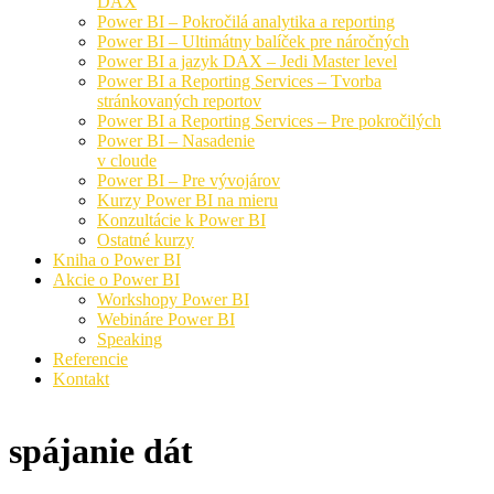
DAX
Power BI – Pokročilá analytika a reporting
Power BI – Ultimátny balíček pre náročných
Power BI a jazyk DAX – Jedi Master level
Power BI a Reporting Services – Tvorba
stránkovaných reportov
Power BI a Reporting Services – Pre pokročilých
Power BI – Nasadenie
v cloude
Power BI – Pre vývojárov
Kurzy Power BI na mieru
Konzultácie k Power BI
Ostatné kurzy
Kniha o Power BI
Akcie o Power BI
Workshopy Power BI
Webináre Power BI
Speaking
Referencie
Kontakt
spájanie dát