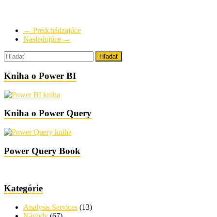
← Predchádzajúce
Nasledujúce →
Kniha o Power BI
Kniha o Power Query
Power Query Book
Kategórie
Analysis Services
(13)
Návody
(67)