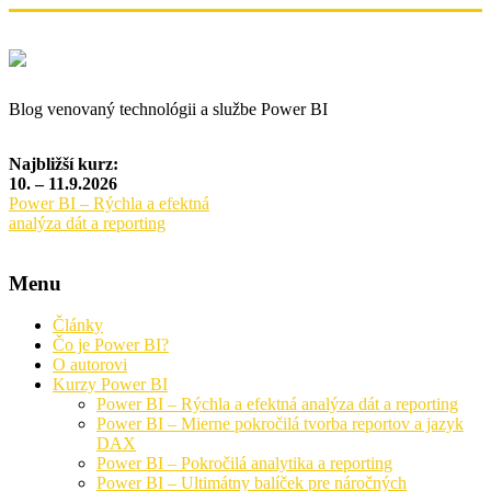
Blog venovaný technológii a službe Power BI
Najbližší kurz:
10. – 11.9.2026
Power BI – Rýchla a efektná
analýza dát a reporting
Menu
Články
Čo je Power BI?
O autorovi
Kurzy Power BI
Power BI – Rýchla a efektná analýza dát a reporting
Power BI – Mierne pokročilá tvorba reportov a jazyk
DAX
Power BI – Pokročilá analytika a reporting
Power BI – Ultimátny balíček pre náročných