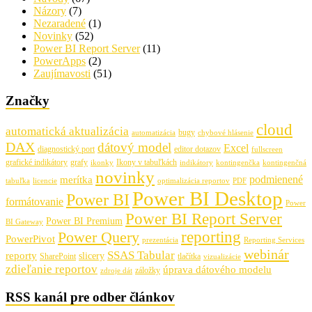
Názory
(7)
Nezaradené
(1)
Novinky
(52)
Power BI Report Server
(11)
PowerApps
(2)
Zaujímavosti
(51)
Značky
cloud
automatická aktualizácia
bugy
automatizácia
chybové hlásenie
DAX
dátový model
Excel
diagnostický port
editor dotazov
fullscreen
grafické indikátory
grafy
Ikony v tabuľkách
ikonky
indikátory
kontingenčka
kontingenčná
novinky
podmienené
merítka
tabuľka
licencie
optimalizácia reportov
PDF
Power BI Desktop
Power BI
formátovanie
Power
Power BI Report Server
Power BI Premium
BI Gateway
Power Query
reporting
PowerPivot
prezentácia
Reporting Services
webinár
SSAS Tabular
reporty
slicery
SharePoint
tlačítka
vizualizácie
zdieľanie reportov
úprava dátového modelu
záložky
zdroje dát
RSS kanál pre odber článkov