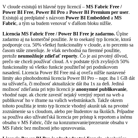
V cloude existujú tri hlavné typy licencií –
MS Fabric Free /
Power BI Free
,
Power BI Pro
a
Power BI Premium per user
.
Existujú aj predplatné s názvom
Power BI Embedded
a
MS
Fabric
, a tým sa budem venovať v ďalšom bloku nižšie.
Licencia MS Fabric Free / Power BI Free je zadarmo.
Úplne
zadarmo aj na komerčné použitie. Je to osekaný typ licencie, ktorá
podporuje cca. 50% všetkej funkcionality v cloude, a to percento sa
časom stále zmenšuje. Je však nevhodná na firemné použitie,
pretože
neumožňuje zdieľať reporty
. Čo je asi prvotný dôvod,
prečo ste chceli používať cloud. A v podstate tých zvyšných 50%
funkcionality sú všetko funkcie použiteľné pri podnikovom
nasadení. Licencia Power BI Free má aj oveľa nižšie nastavené
limity ako plnohodnotná licencia Power BI Pro – napr. iba 1 GB dát
na užívateľa, či možnosť aktualizácie dát iba 1x za deň. Jediná
možnosť zdieľania pri tejto licencii je
anonymné publikovanie
,
vhodné napr. ak chcete zavesiť nejaký verejný report na web a
publikovať ho v iframe na vašich webstránkach. Takže okrem
tohoto použitia je tento typ licencie vhodný akurát tak na prvotné
zoznámenie sa s cloudom, alebo pre študentov na školách. Prípadne
sa používa ako užívateľská licencia pre prístup k reportom a inému
obsahu v MS Fabric, čiže na konzumovanie/prezeranie obsahu v
MS Fabric bez možnosti jeho upravovania.