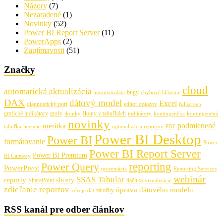
Názory
(7)
Nezaradené
(1)
Novinky
(52)
Power BI Report Server
(11)
PowerApps
(2)
Zaujímavosti
(51)
Značky
cloud
automatická aktualizácia
bugy
automatizácia
chybové hlásenie
DAX
dátový model
Excel
diagnostický port
editor dotazov
fullscreen
grafické indikátory
grafy
Ikony v tabuľkách
ikonky
indikátory
kontingenčka
kontingenčná
novinky
podmienené
merítka
tabuľka
licencie
optimalizácia reportov
PDF
Power BI Desktop
Power BI
formátovanie
Power
Power BI Report Server
Power BI Premium
BI Gateway
Power Query
reporting
PowerPivot
prezentácia
Reporting Services
webinár
SSAS Tabular
reporty
slicery
SharePoint
tlačítka
vizualizácie
zdieľanie reportov
úprava dátového modelu
záložky
zdroje dát
RSS kanál pre odber článkov