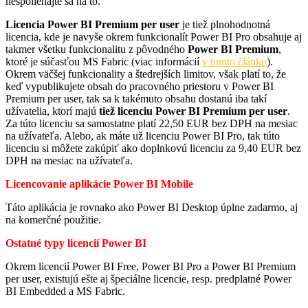
nespoliehajte sa na to.
Licencia Power BI Premium per user
je tiež plnohodnotná
licencia, kde je navyše okrem funkcionalít Power BI Pro obsahuje aj
takmer všetku funkcionalitu z pôvodného
Power BI Premium
,
ktoré je súčasťou MS Fabric (viac informácií
v tomto článku
).
Okrem väčšej funkcionality a štedrejších limitov, však platí to, že
keď vypublikujete obsah do pracovného priestoru v Power BI
Premium per user, tak sa k takémuto obsahu dostanú iba takí
užívatelia, ktorí majú
tiež licenciu Power BI Premium per user
.
Za túto licenciu sa samostatne platí 22,50 EUR bez DPH na mesiac
na užívateľa. Alebo, ak máte už licenciu Power BI Pro, tak túto
licenciu si môžete zakúpiť ako doplnkovú licenciu za 9,40 EUR bez
DPH na mesiac na užívateľa.
Licencovanie aplikácie Power BI Mobile
Táto aplikácia je rovnako ako Power BI Desktop úplne zadarmo, aj
na komerčné použitie.
Ostatné typy licencií Power BI
Okrem licencií Power BI Free, Power BI Pro a Power BI Premium
per user, existujú ešte aj špeciálne licencie, resp. predplatné Power
BI Embedded a MS Fabric.