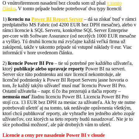
O vnútrofiremnom nasadení bez cloudu som už písal
v tomto
článku
. V tomto prípade budete potrebovať dva typy licencií:
1)
licenciu na
Power BI Report Server
– dá sa získať buď v rámci
predplatného MS Fabric (od 4200 EUR bez DPH mesačne), alebo v
rámci licencie k SQL Serveru, konkrétne SQL Server Enterprise
per-core with Software Assurance (od necelých 1000 EUR mesačne
a vyššie). Tú druhú licenciu má zvyčajne každá veľká firma už
zakúpenú, takže v takomto prípade sú vstupné náklady 0 eur. Viac
informácií v hore uvedenom článku.
2)
licencie Power BI Pro
– tie sú potrebné pre každého užívateľa,
ktorý
publikuje alebo upravuje reporty
Power BI na serveri.
Server síce túto podmienku ani stav licencií nekontroluje, ale
licenčné podmienky k Power BI Report Serveru jasne hovoria o
tom, že každý takýto užívateľ musí mať licenciu Power BI Pro.
Ostatní užívatelia – napr. tí čo iba prezerajú a tlačia reporty –
nemusia mať
žiadnu licenciu Power BI. Licencia Power BI Pro
stojí cca. 13 EUR bez DPH za mesiac za užívateľa. Ak by ste nutne
potrebovali ušetriť aj na tomto, tak nedávajte oprávnenia všetkým,
ktorí chcú publikovať reporty, ale vyhraďte len jedného alebo zopár
užívateľov, cez ktorých sa tieto reporty budú nasadzovať. Nie je to
síce pohodlná možnosť, ale pár drobných vám to ušetrí.
Licencie a ceny pre nasadenie Power BI v cloude