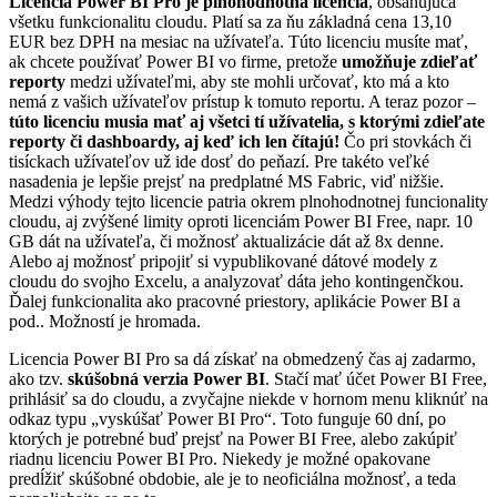
Licencia Power BI Pro je plnohodnotná licencia
, obsahujúca
všetku funkcionalitu cloudu. Platí sa za ňu základná cena 13,10
EUR bez DPH na mesiac na užívateľa. Túto licenciu musíte mať,
ak chcete používať Power BI vo firme, pretože
umožňuje zdieľať
reporty
medzi užívateľmi, aby ste mohli určovať, kto má a kto
nemá z vašich užívateľov prístup k tomuto reportu. A teraz pozor –
túto licenciu musia mať aj všetci tí užívatelia, s ktorými zdieľate
reporty či dashboardy, aj keď ich len čítajú!
Čo pri stovkách či
tisíckach užívateľov už ide dosť do peňazí. Pre takéto veľké
nasadenia je lepšie prejsť na predplatné MS Fabric, viď nižšie.
Medzi výhody tejto licencie patria okrem plnohodnotnej funcionality
cloudu, aj zvýšené limity oproti licenciám Power BI Free, napr. 10
GB dát na užívateľa, či možnosť aktualizácie dát až 8x denne.
Alebo aj možnosť pripojiť si vypublikované dátové modely z
cloudu do svojho Excelu, a analyzovať dáta jeho kontingenčkou.
Ďalej funkcionalita ako pracovné priestory, aplikácie Power BI a
pod.. Možností je hromada.
Licencia Power BI Pro sa dá získať na obmedzený čas aj zadarmo,
ako tzv.
skúšobná verzia Power BI
. Stačí mať účet Power BI Free,
prihlásiť sa do cloudu, a zvyčajne niekde v hornom menu kliknúť na
odkaz typu „vyskúšať Power BI Pro“. Toto funguje 60 dní, po
ktorých je potrebné buď prejsť na Power BI Free, alebo zakúpiť
riadnu licenciu Power BI Pro. Niekedy je možné opakovane
predĺžiť skúšobné obdobie, ale je to neoficiálna možnosť, a teda