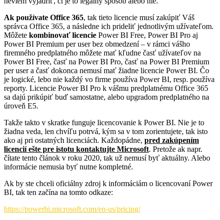
neviem vyjadriť, či je to legálny spôsob alebo nie.
Ak používate Office 365
, tak tieto licencie musí zakúpiť Váš
správca Office 365, a následne ich prideliť jednotlivým užívateľom.
Môžete
kombinovať licencie
Power BI Free, Power BI Pro aj
Power BI Premium per user bez obmedzení – v rámci vášho
firemného predplatného môžete mať kľudne časť užívateľov na
Power BI Free, časť na Power BI Pro, časť na Power BI Premium
per user a časť dokonca nemusí mať žiadne licencie Power BI. Čo
je logické, lebo nie každý vo firme používa Power BI, resp. používa
reporty. Licencie Power BI Pro k vášmu predplatnému Office 365
sa dajú prikúpiť buď samostatne, alebo upgradom predplatného na
úroveň E5.
Takže takto v skratke funguje licencovanie k Power BI. Nie je to
žiadna veda, len chvíľu potrvá, kým sa v tom zorientujete, tak isto
ako aj pri ostatných licenciách. Každopádne,
pred zakúpením
licencií ešte pre istotu kontaktujte Microsoft
. Pretože ak napr.
čítate tento článok v roku 2020, tak už nemusí byť aktuálny. Alebo
informácie nemusia byť nutne kompletné.
Ak by ste chceli oficiálny zdroj k informáciám o licencovaní Power
BI, tak ten začína na tomto odkaze:
https://powerbi.microsoft.com/en-us/pricing/