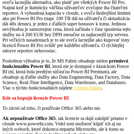
oveľa lacnejšia alternatíva, ako platiť pre všetkých Power BI Pro.
Najmä keď je štatisticky väčšina užívateľov zvyčajne iba čitateľmi
reportov. A vyhradená kapacita v cloude, s oveľa štedrejšími limitmi
ako pri Power BI Pro (napr. 100 TB dát na užívateľa či aktualizácia
dát 48x denne), je jeden z ďalších super bonusov k tomu. Jedinou
nevýhodou je samozrejme cena, ktorá začínala v čase spustenia tejto
služby na 4 200 EUR bez DPH mesačne za najlacnejší typ servera.
Pri veľkých nasadeniach je to ale oveľa lacnejšie ako kupovať tony
licencií Power BI Pro zvlášť pre každého užívateľa. O rýchlejšej
odozve reportov nehovoriac.
Poslednou výhodou je to, že MS Fabric obsahuje nielen
prémiovú
funkcionalitu Power BI
, ktorá nie je dostupná v klasickom Power
BI (tú, ktorá bola predtým súčasťou Power BI Premium), ale
obsahuje aj ďalšie služby ako Data Engineering, Data Factory, Data
Science, Real-Time Intelligence, Data Warehouse, and Databases.
Viac o týchto funkcionalitách nájdete
v tomto článku
.
Kde sa kupujú licencie Power BI
To závisí od toho, či používate Office 365 alebo nie.
Ak nepoužívate Office 365
, tak licencie sa dajú zakúpiť priamo v
cloude www.powerbi.com. Videl som možnosť kúpiť ich aj na
iných weboch, ktoré dokonca nepatria Microsoftu, ale k tomu sa