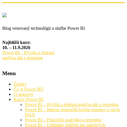
Blog venovaný technológii a službe Power BI
Najbližší kurz:
10. – 11.9.2026
Power BI – Rýchla a efektná
analýza dát a reporting
Menu
Články
Čo je Power BI?
O autorovi
Kurzy Power BI
Power BI – Rýchla a efektná analýza dát a reporting
Power BI – Mierne pokročilá tvorba reportov a jazyk
DAX
Power BI – Pokročilá analytika a reporting
Power BI – Ultimátny balíček pre náročných