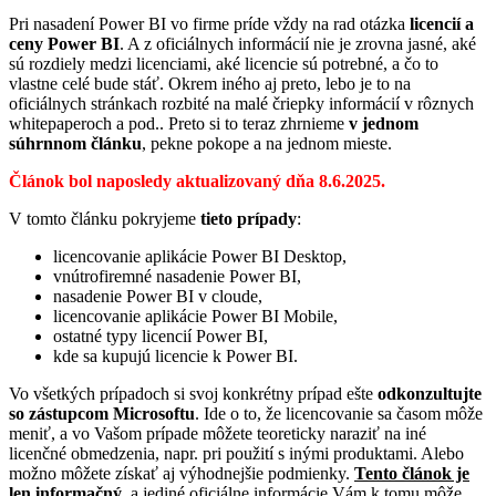
Pri nasadení Power BI vo firme príde vždy na rad otázka
licencií a
ceny Power BI
. A z oficiálnych informácií nie je zrovna jasné, aké
sú rozdiely medzi licenciami, aké licencie sú potrebné, a čo to
vlastne celé bude stáť. Okrem iného aj preto, lebo je to na
oficiálnych stránkach rozbité na malé čriepky informácií v rôznych
whitepaperoch a pod.. Preto si to teraz zhrnieme
v jednom
súhrnnom článku
, pekne pokope a na jednom mieste.
Článok bol naposledy aktualizovaný dňa 8.6.2025.
V tomto článku pokryjeme
tieto prípady
:
licencovanie aplikácie Power BI Desktop,
vnútrofiremné nasadenie Power BI,
nasadenie Power BI v cloude,
licencovanie aplikácie Power BI Mobile,
ostatné typy licencií Power BI,
kde sa kupujú licencie k Power BI.
Vo všetkých prípadoch si svoj konkrétny prípad ešte
odkonzultujte
so zástupcom Microsoftu
. Ide o to, že licencovanie sa časom môže
meniť, a vo Vašom prípade môžete teoreticky naraziť na iné
licenčné obmedzenia, napr. pri použití s inými produktami. Alebo
možno môžete získať aj výhodnejšie podmienky.
Tento článok je
len informačný
,
a jediné oficiálne informácie Vám k tomu môže