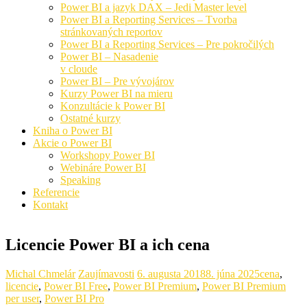
Power BI a jazyk DAX – Jedi Master level
Power BI a Reporting Services – Tvorba
stránkovaných reportov
Power BI a Reporting Services – Pre pokročilých
Power BI – Nasadenie
v cloude
Power BI – Pre vývojárov
Kurzy Power BI na mieru
Konzultácie k Power BI
Ostatné kurzy
Kniha o Power BI
Akcie o Power BI
Workshopy Power BI
Webináre Power BI
Speaking
Referencie
Kontakt
Licencie Power BI a ich cena
Michal Chmelár
Zaujímavosti
6. augusta 2018
8. júna 2025
cena
,
licencie
,
Power BI Free
,
Power BI Premium
,
Power BI Premium
per user
,
Power BI Pro