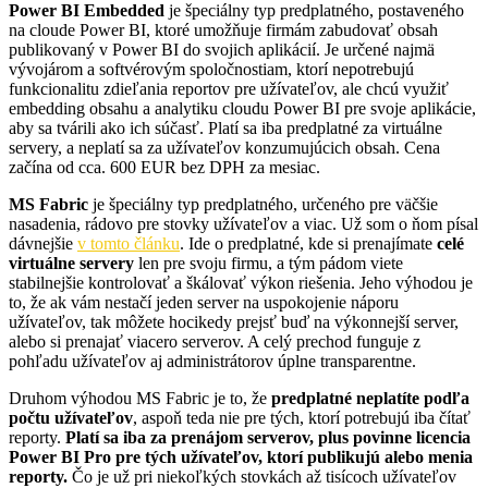
Power BI Embedded
je špeciálny typ predplatného, postaveného
na cloude Power BI, ktoré umožňuje firmám zabudovať obsah
publikovaný v Power BI do svojich aplikácií. Je určené najmä
vývojárom a softvérovým spoločnostiam, ktorí nepotrebujú
funkcionalitu zdieľania reportov pre užívateľov, ale chcú využiť
embedding obsahu a analytiku cloudu Power BI pre svoje aplikácie,
aby sa tvárili ako ich súčasť. Platí sa iba predplatné za virtuálne
servery, a neplatí sa za užívateľov konzumujúcich obsah. Cena
začína od cca. 600 EUR bez DPH za mesiac.
MS Fabric
je špeciálny typ predplatného, určeného pre väčšie
nasadenia, rádovo pre stovky užívateľov a viac. Už som o ňom písal
dávnejšie
v tomto článku
. Ide o predplatné, kde si prenajímate
celé
virtuálne servery
len pre svoju firmu, a tým pádom viete
stabilnejšie kontrolovať a škálovať výkon riešenia. Jeho výhodou je
to, že ak vám nestačí jeden server na uspokojenie náporu
užívateľov, tak môžete hocikedy prejsť buď na výkonnejší server,
alebo si prenajať viacero serverov. A celý prechod funguje z
pohľadu užívateľov aj administrátorov úplne transparentne.
Druhom výhodou MS Fabric je to, že
predplatné neplatíte podľa
počtu užívateľov
, aspoň teda nie pre tých, ktorí potrebujú iba čítať
reporty.
Platí sa iba za prenájom serverov, plus povinne licencia
Power BI Pro pre tých užívateľov, ktorí publikujú alebo menia
reporty.
Čo je už pri niekoľkých stovkách až tisícoch užívateľov