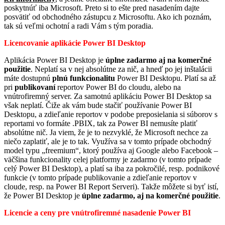
poskytnúť iba Microsoft. Preto si to ešte pred nasadením dajte
posvätiť od obchodného zástupcu z Microsoftu. Ako ich poznám,
tak sú veľmi ochotní a radi Vám s tým poradia.
Licencovanie aplikácie Power BI Desktop
Aplikácia Power BI Desktop je
úplne zadarmo aj na komerčné
použitie
. Neplatí sa v nej absolútne za nič, a hneď po jej inštalácii
máte dostupnú
plnú funkcionalitu
Power BI Desktopu. Platí sa až
pri
publikovaní
reportov Power BI do cloudu, alebo na
vnútrofiremný server. Za samotnú aplikáciu Power BI Desktop sa
však neplatí. Čiže ak vám bude stačiť používanie Power BI
Desktopu, a zdieľanie reportov v podobe preposielania si súborov s
reportami vo formáte .PBIX, tak za Power BI nemusíte platiť
absolútne nič. Ja viem, že je to nezvyklé, že Microsoft nechce za
niečo zaplatiť, ale je to tak. Využíva sa v tomto prípade obchodný
model typu „freemium“, ktorý používa aj Google alebo Facebook –
väčšina funkcionality celej platformy je zadarmo (v tomto prípade
celý Power BI Desktop), a platí sa iba za pokročilé, resp. podnikové
funkcie (v tomto prípade publikovanie a zdieľanie reportov v
cloude, resp. na Power BI Report Serveri). Takže môžete si byť istí,
že Power BI Desktop je
úplne zadarmo, aj na komerčné použitie
.
Licencie a ceny pre vnútrofiremné nasadenie Power BI